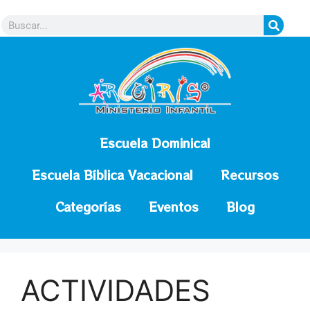
contenido
Escuela Dominical
Escuela Bíblica Vacacional
Recursos
Categorías
Eventos
Blog
ACTIVIDADES