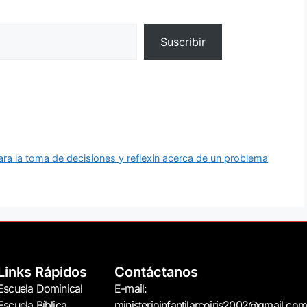
Suscribir
ra la toma de decisiones y reflexin acerca de un problema
Links Rápidos
Contáctanos
Escuela Dominical
E-mail:
Escuela Bíblica
ministerioinfantilarcoiris2002@gmail.com