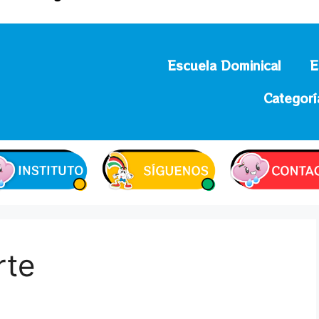
Escuela Dominical
E
Categorí
rte