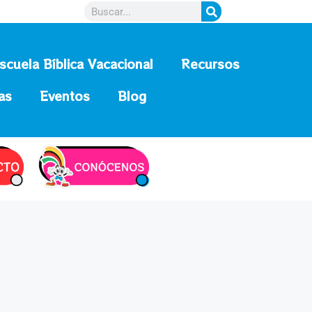
scuela Bíblica Vacacional
Recursos
as
Eventos
Blog