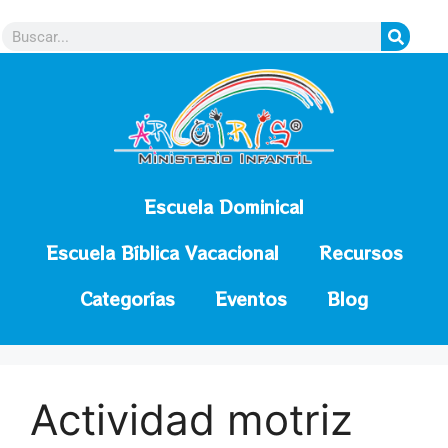
contenido
Escuela Dominical
Escuela Bíblica Vacacional
Recursos
Categorías
Eventos
Blog
Actividad motriz