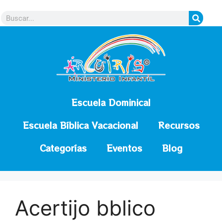
contenido
Escuela Dominical
Escuela Bíblica Vacacional
Recursos
Categorías
Eventos
Blog
Acertijo bblico