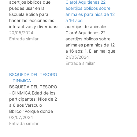
acertijos bblicos que
Claro! Aqu tienes 22
puedes usar en la
acertijos bblicos sobre
Escuela Bblica para
animales para nios de 12
hacer las lecciones ms
a 16 aos:
interactivas y divertidas:
acertijos de animales
Acertijos Bblicos Acertijo:
20/05/2024
Claro! Aqu tienes 22
Pista: En el principio, fui
Entrada similar
acertijos bblicos sobre
creado por Dios en el
animales para nios de 12
primer da, y sin m, no
a 16 aos: 1. El animal que
podras ver nada.
transport a María Soy un
21/05/2024
Respuesta: La luz
animal de carga que
Entrada similar
(Gnesis 1:3). Acertijo:
ayud en el viaje de
BSQUEDA DEL TESORO
Pista: Dios me us para…
María.Qu animal soy?
– DINMICA
Respuesta: El burro. 2. El
BSQUEDA DEL TESORO
animal que Jons conoci
- DINMICA Edad de los
muy de cerca…
participantes: Nios de 2
a 6 aos Versculo
Bblico:"Porque donde
est tu tesoro, all estar
02/07/2024
tambin tu corazn." -
Entrada similar
Mateo 6:21 (NVI)
Descripcin de la