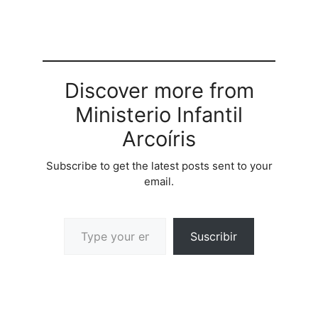
dinmica:En "Bsqueda del
Tesoro", los nios
participarn en una
actividad emocionante
que los llevar a recorrer
el…
Discover more from
Ministerio Infantil
Arcoíris
Subscribe to get the latest posts sent to your
email.
Suscribir