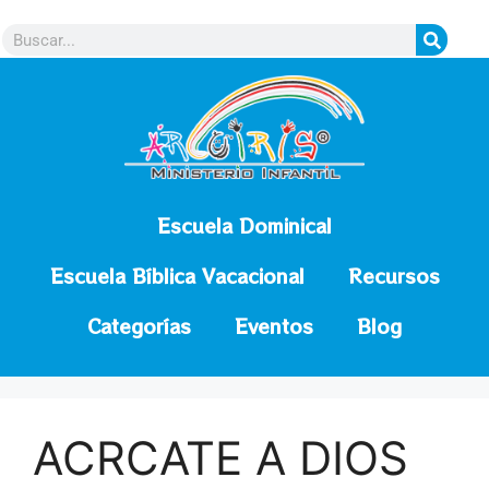
contenido
Escuela Dominical
Escuela Bíblica Vacacional
Recursos
Categorías
Eventos
Blog
ACRCATE A DIOS