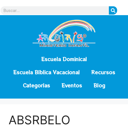
contenido
Escuela Dominical
Escuela Bíblica Vacacional
Recursos
Categorías
Eventos
Blog
ABSRBELO