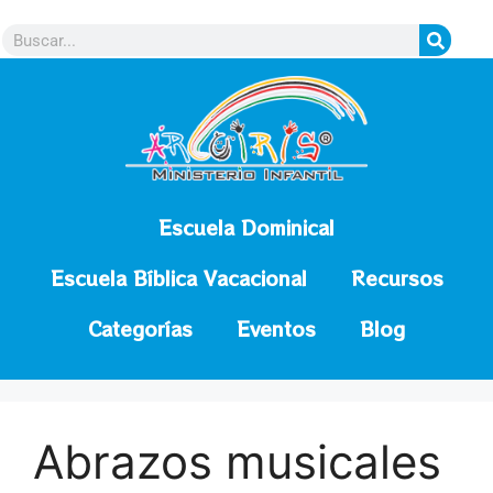
contenido
Escuela Dominical
Escuela Bíblica Vacacional
Recursos
Categorías
Eventos
Blog
Abrazos musicales