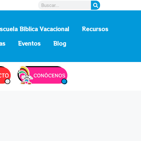
scuela Bíblica Vacacional
Recursos
as
Eventos
Blog