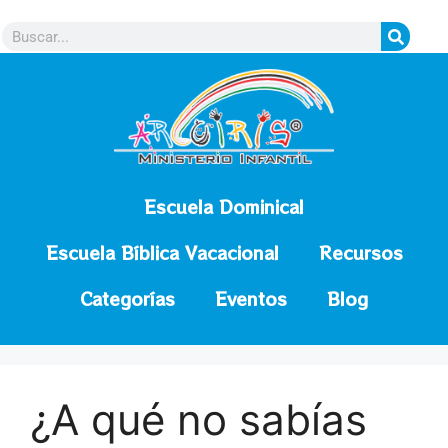
contenido
Escuela Dominical
Escuela Bíblica Vacacional
Recursos
Categorías
Eventos
Blog
¿A qué no sabías