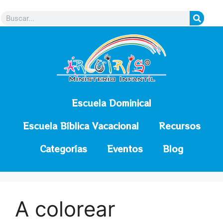
contenido
Escuela Dominical
Escuela Bíblica Vacacional
Recursos
Categorías
Eventos
Blog
A colorear