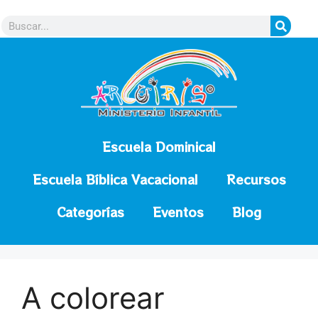
contenido
Escuela Dominical
Escuela Bíblica Vacacional
Recursos
Categorías
Eventos
Blog
A colorear