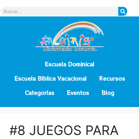
contenido
Escuela Dominical
Escuela Bíblica Vacacional
Recursos
Categorías
Eventos
Blog
#8 JUEGOS PARA