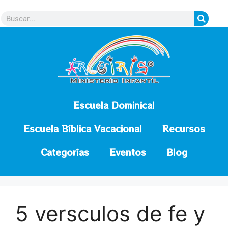
contenido
Escuela Dominical
Escuela Bíblica Vacacional
Recursos
Categorías
Eventos
Blog
5 versculos de fe y