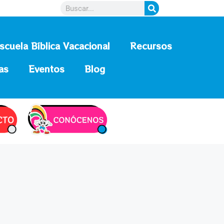
scuela Bíblica Vacacional
Recursos
as
Eventos
Blog