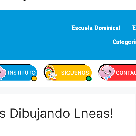
Escuela Dominical
E
Categorí
s Dibujando Lneas!