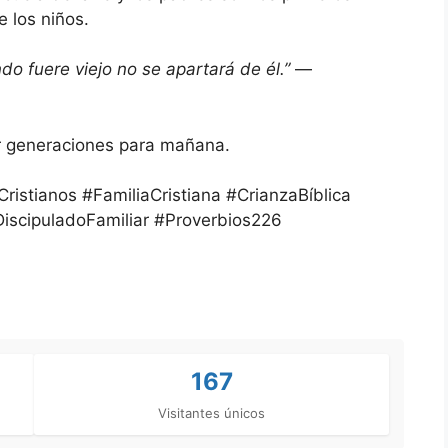
 los niños.
do fuere viejo no se apartará de él.”
—
r generaciones para mañana.
stianos #FamiliaCristiana #CrianzaBíblica
#DiscipuladoFamiliar #Proverbios226
167
Visitantes únicos