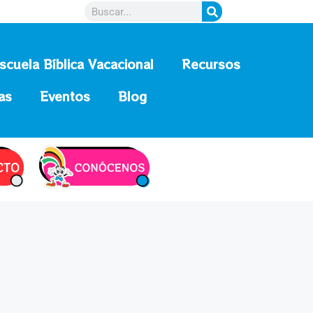
scuela Bíblica Vacacional
Recursos
as
Eventos
Blog