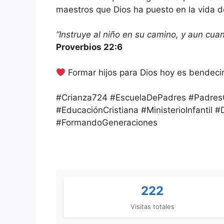
maestros que Dios ha puesto en la vida de
“Instruye al niño en su camino, y aun cuan
Proverbios 22:6
Formar hijos para Dios hoy es bendeci
#Crianza724 #EscuelaDePadres #PadresCri
#EducaciónCristiana #MinisterioInfantil 
#FormandoGeneraciones
222
Visitas totales