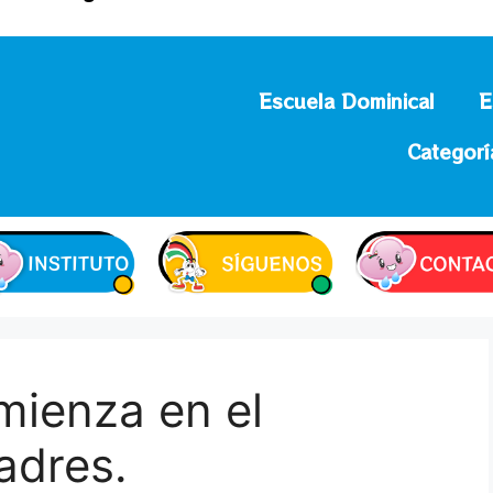
Escuela Dominical
E
Categorí
mienza en el
adres.