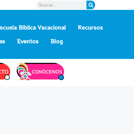
scuela Bíblica Vacacional
Recursos
as
Eventos
Blog