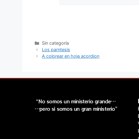
Sin categoría
Los parntesis
A colorear en hoja acordion
“No somos un ministerio grande…
…pero si somos un gran ministerio”