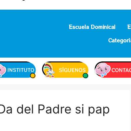
Escuela Dominical
E
Categorí
Da del Padre si pap