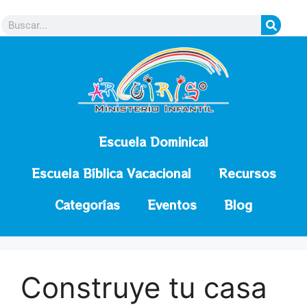
contenido
Escuela Dominical
Escuela Bíblica Vacacional
Recursos
Categorías
Eventos
Blog
Construye tu casa