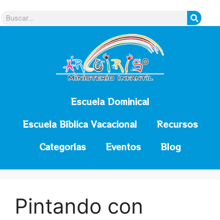
contenido
Escuela Dominical
Escuela Bíblica Vacacional
Recursos
Categorías
Eventos
Blog
Pintando con