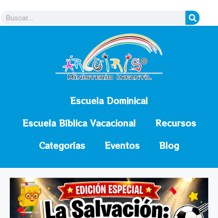
contenido
Escuela Dominical
Escuela Bíblica Vacacional
Recursos
Categorías
Eventos
Blog