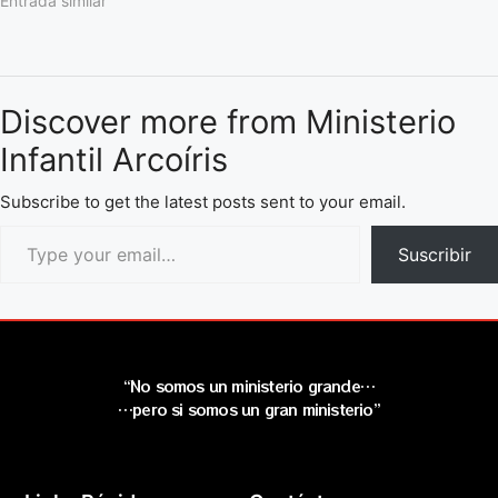
indicando asi que el
Entrada similar
verdadero regalo ms grande
y que el hombre podra recibir
en esta vida, es la…
Discover more from Ministerio
Infantil Arcoíris
Subscribe to get the latest posts sent to your email.
Suscribir
“No somos un ministerio grande…
…pero si somos un gran ministerio”