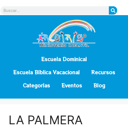
contenido
Escuela Dominical
Escuela Bíblica Vacacional
Recursos
Categorías
Eventos
Blog
LA PALMERA