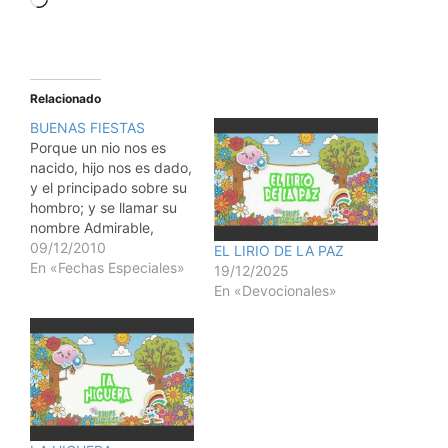
Relacionado
BUENAS FIESTAS
Porque un nio nos es
nacido, hijo nos es dado,
y el principado sobre su
hombro; y se llamar su
nombre Admirable,
Consejero, Dios Fuerte,
09/12/2010
EL LIRIO DE LA PAZ
Padre Eterno, Prncipe de
En «Fechas Especiales»
19/12/2025
Paz" (Isaias 9:6).
En «Devocionales»
Estamos felices porque
Jesus naci para todos
nosotros.
Conmemoramos esta
grande bendicin no
apenas en un da
especial…