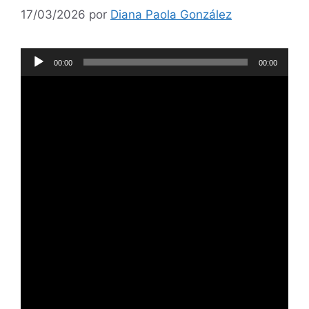
17/03/2026
por
Diana Paola González
Reproductor
00:00
00:00
de
audio