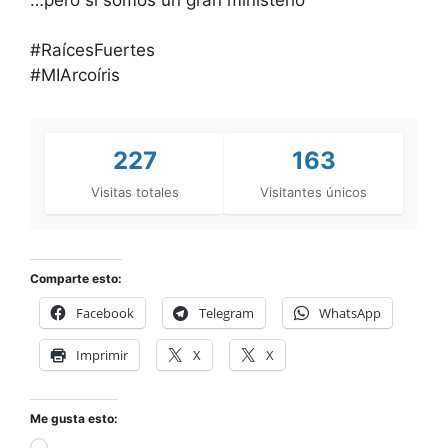
#RaícesFuertes
#MIArcoíris
227
163
Visitas totales
Visitantes únicos
Comparte esto:
Facebook
Telegram
WhatsApp
Imprimir
X
X
Me gusta esto: