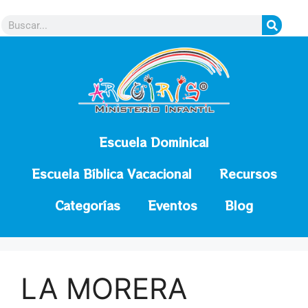
contenido
Escuela Dominical
Escuela Bíblica Vacacional
Recursos
Categorías
Eventos
Blog
LA MORERA