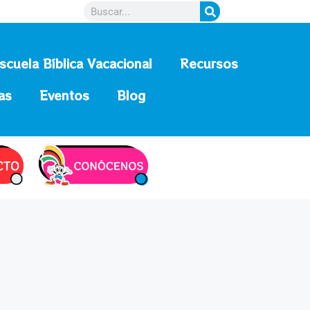
scuela Bíblica Vacacional
Recursos
as
Eventos
Blog