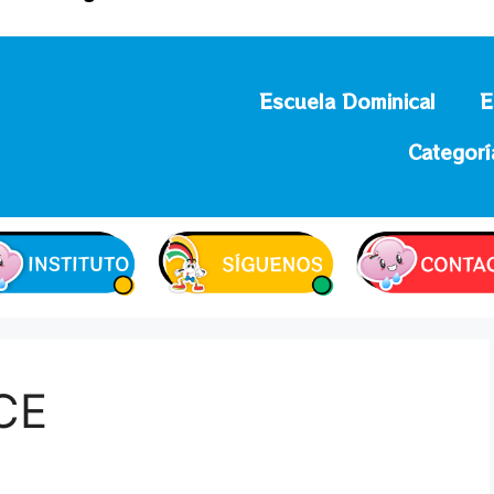
Escuela Dominical
E
Categorí
CE