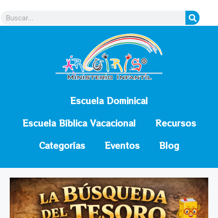
contenido
Escuela Dominical
Escuela Bíblica Vacacional
Recursos
Categorías
Eventos
Blog