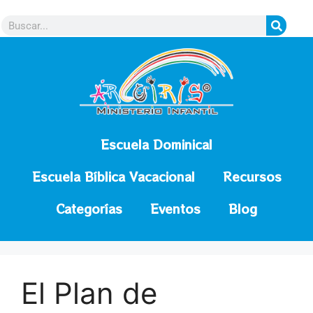
contenido
Escuela Dominical
Escuela Bíblica Vacacional
Recursos
Categorías
Eventos
Blog
El Plan de