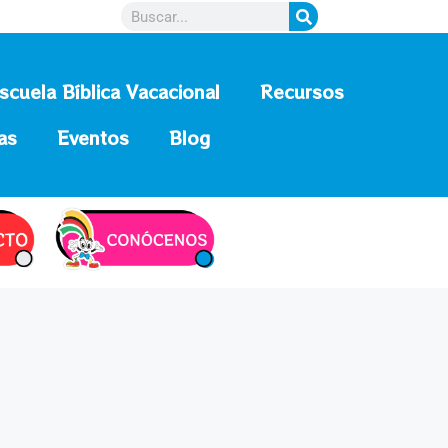
scuela Bíblica Vacacional
Recursos
as
Eventos
Blog