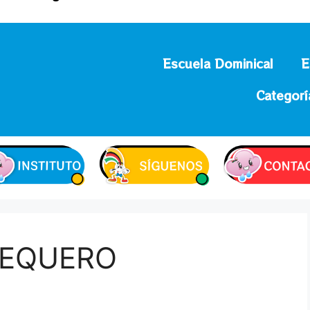
Escuela Dominical
E
Categorí
UEQUERO