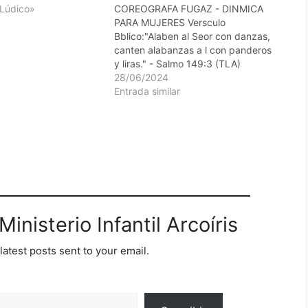
 Lúdico»
COREOGRAFA FUGAZ - DINMICA
PARA MUJERES Versculo
Bblico:"Alaben al Seor con danzas,
canten alabanzas a l con panderos
y liras." - Salmo 149:3 (TLA)
Descripcin de la dinmica:En esta
28/06/2024
dinmica, las mujeres trabajarn en
Entrada similar
equipo para crear una coreografa
rpida, utilizando una cancin de
alabanza. Esta actividad
promueve la creatividad,…
inisterio Infantil Arcoíris
latest posts sent to your email.