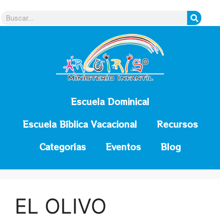
contenido
Escuela Dominical
Escuela Bíblica Vacacional
Recursos
Categorías
Eventos
Blog
EL OLIVO