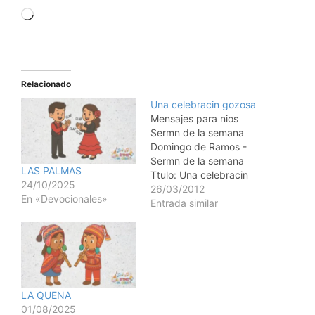
Relacionado
Una celebracin gozosa
Mensajes para nios
Sermn de la semana
Domingo de Ramos -
Sermn de la semana
LAS PALMAS
Ttulo: Una celebracin
24/10/2025
gozosa Tema: Domingo
26/03/2012
En «Devocionales»
de Ramos - Alabando a
Entrada similar
Jess (6to Domingo de
Cuaresma) Objeto:
Objetos que hagan ruido
como kazoos, silbatos,
cuernos, campanas,
matracas y algunas
LA QUENA
banderas y estandartes.
01/08/2025