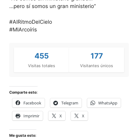
…pero sí somos un gran ministerio”
#AlRitmoDelCielo
#MIArcoíris
455
177
Visitas totales
Visitantes únicos
Comparte esto:
Facebook
Telegram
WhatsApp
Imprimir
X
X
Me gusta esto: