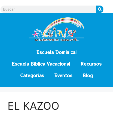
contenido
Escuela Dominical
Escuela Bíblica Vacacional
Recursos
Categorías
Eventos
Blog
EL KAZOO