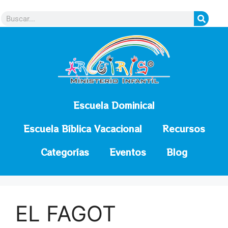
contenido
Escuela Dominical
Escuela Bíblica Vacacional
Recursos
Categorías
Eventos
Blog
EL FAGOT