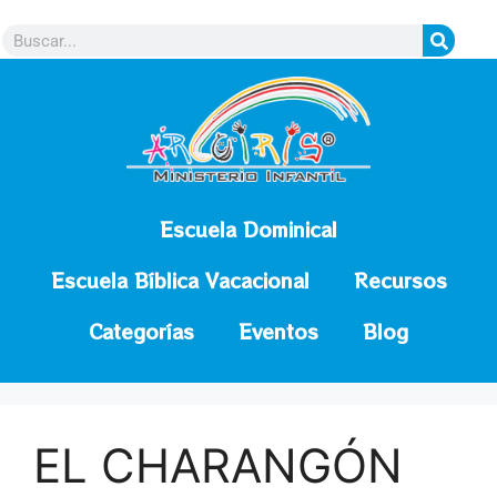
contenido
Escuela Dominical
Escuela Bíblica Vacacional
Recursos
Categorías
Eventos
Blog
EL CHARANGÓN