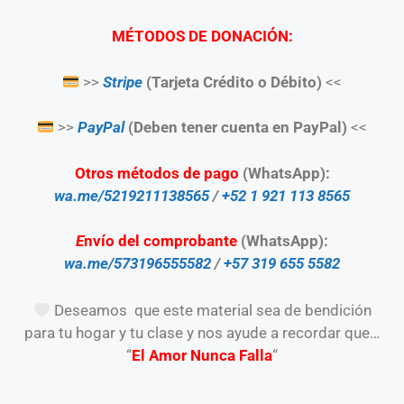
MÉTODOS DE DONACIÓN:
>>
Stripe
(Tarjeta Crédito o Débito)
<<
>>
PayPal
(Deben tener cuenta en PayPal)
<<
Otros métodos de pago
(WhatsApp):
wa.me/5219211138565
/
+52 1 921 113 8565
E
nvío del comprobante
(WhatsApp):
wa.me/573196555582
/
+57 319 655 5582
Deseamos que este material sea de bendición
para tu hogar y tu clase y nos ayude a recordar que…
“
El Amor Nunca Falla
“