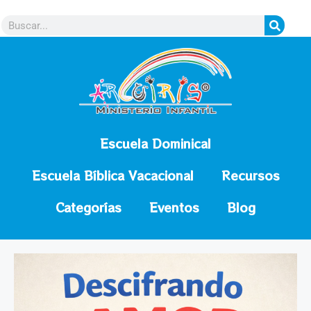
contenido
Escuela Dominical
Escuela Bíblica Vacacional
Recursos
Categorías
Eventos
Blog