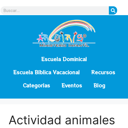
contenido
Escuela Dominical
Escuela Bíblica Vacacional
Recursos
Categorías
Eventos
Blog
Actividad animales