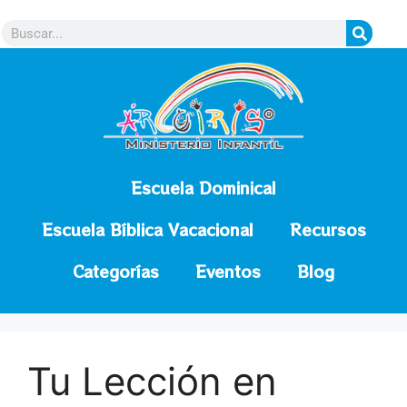
contenido
Escuela Dominical
Escuela Bíblica Vacacional
Recursos
Categorías
Eventos
Blog
Tu Lección en