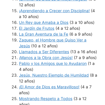
12 años)
¡Aprendiendo a Crecer con Disciplina!
(4
a 10 años)
Un Rey que Amaba a Dios
(3 a 10 años)
El Jardín de Frutos
(4 a 12 años)
La Gran Aventura de la Fe
(6 a 9 años)
Zaqueo, el Hombre que Quiso Ver a
Jesús
(10 a 12 años)
Llamados a Ser Diferentes
(13 a 16 años)
¡Manos a la Obra con Jesús!
(7 a 9 años)
Pablo y los Amigos que lo Ayudaron
(1 a
4 años)
Jesús, Nuestro Ejemplo de Humildad
(8 a
12 años)
¡El Amor de Dios es Maravilloso!
(4 a 7
años)
Mostrando Respeto a Todos
(3 a 12
años)