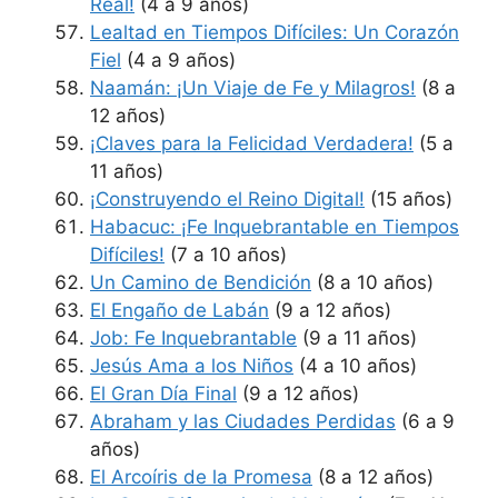
Real!
(4 a 9 años)
Lealtad en Tiempos Difíciles: Un Corazón
Fiel
(4 a 9 años)
Naamán: ¡Un Viaje de Fe y Milagros!
(8 a
12 años)
¡Claves para la Felicidad Verdadera!
(5 a
11 años)
¡Construyendo el Reino Digital!
(15 años)
Habacuc: ¡Fe Inquebrantable en Tiempos
Difíciles!
(7 a 10 años)
Un Camino de Bendición
(8 a 10 años)
El Engaño de Labán
(9 a 12 años)
Job: Fe Inquebrantable
(9 a 11 años)
Jesús Ama a los Niños
(4 a 10 años)
El Gran Día Final
(9 a 12 años)
Abraham y las Ciudades Perdidas
(6 a 9
años)
El Arcoíris de la Promesa
(8 a 12 años)