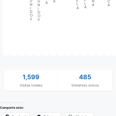
E
U
A
N
U
C
A
L
L
N
A
N
A
A
A
I
I
D
D
O
O
S
S
1,599
485
Visitas totales
Visitantes únicos
Comparte esto: