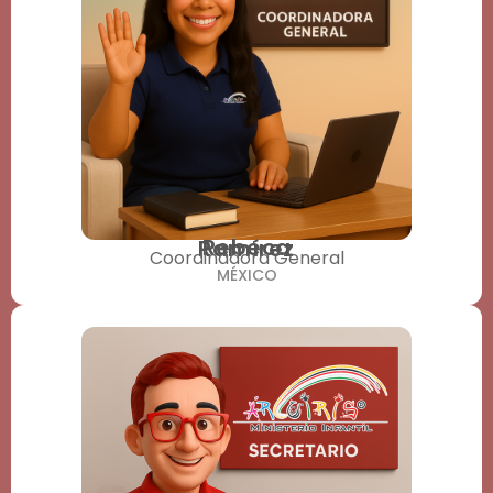
Rebeca
Ramírez
Coordinadora General
MÉXICO