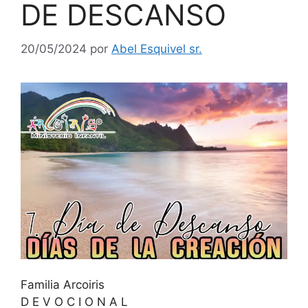
DE DESCANSO
20/05/2024
por
Abel Esquivel sr.
Familia Arcoiris
D E V O C I O N A L