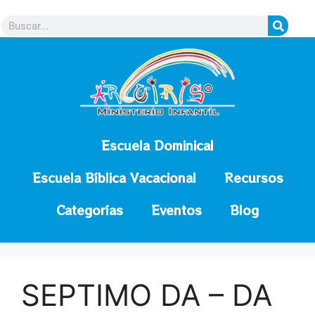
contenido
Escuela Dominical
Escuela Bíblica Vacacional
Recursos
Categorías
Eventos
Blog
SEPTIMO DA – DA